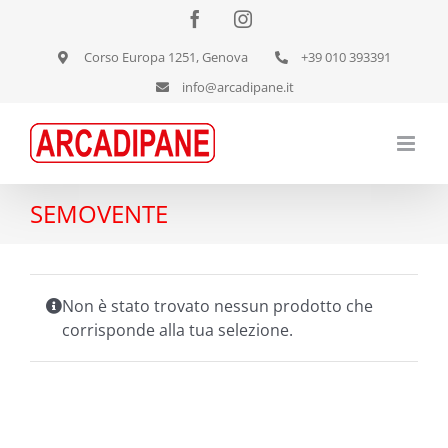
Salta
Facebook
Instagram
al
Corso Europa 1251, Genova
+39 010 393391
contenuto
info@arcadipane.it
SEMOVENTE
Non è stato trovato nessun prodotto che
corrisponde alla tua selezione.