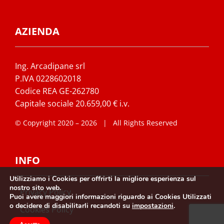
AZIENDA
Ing. Arcadipane srl
P.IVA 0228602018
Codice REA GE-262780
Capitale sociale 20.659,00 € i.v.
© Copyright 2020 –
2026 | All Rights Reserved
INFO
Utilizziamo i Cookies per offrirti la migliore esperienza sul
nostro sito web.
Privacy Policy
Puoi avere maggiori informazioni riguardo ai Cookies Utilizzati
o decidere di disabilitarli recandoti su
impostazioni
.
Cookies Policy