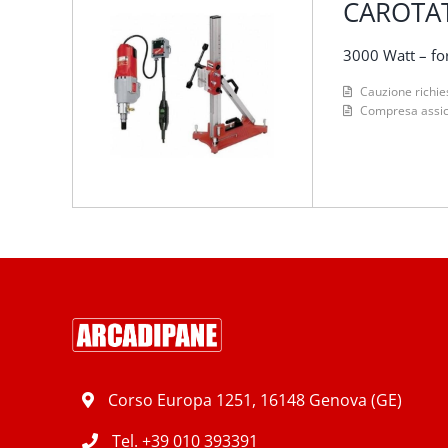
CAROTAT
3000 Watt – fo
Cauzione richie
Compresa assicu
Corso Europa 1251, 16148 Genova (GE)
Tel.
+39 010 393391