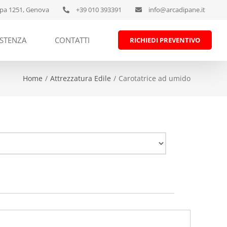
pa 1251, Genova
+39 010 393391
info@arcadipane.it
ISTENZA
CONTATTI
RICHIEDI PREVENTIVO
Home
Attrezzatura Edile
Carotatrice ad umido