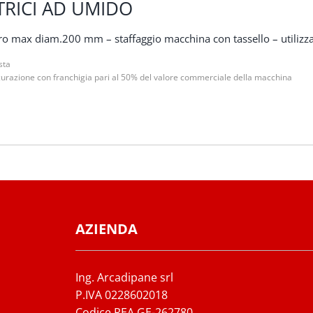
RICI AD UMIDO
ro max diam.200 mm – staffaggio macchina con tassello – utiliz
sta
razione con franchigia pari al 50% del valore commerciale della macchina
AZIENDA
Ing. Arcadipane srl
P.IVA 0228602018
Codice REA GE-262780