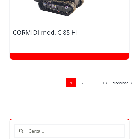
CORMIDI mod. C 85 HI
1
2
…
13
Prossimo
Cerca
per: