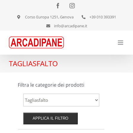
Salta
Facebook
Instagram
al
Corso Europa 1251, Genova
+39 010 393391
contenuto
info@arcadipane.it
TAGLIASFALTO
Filtra le categorie dei prodotti
APPLICA IL FILTRO